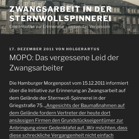
Zum
ZWANGSARBEIT IN DER
Inhalt
STERNWOLLSPINNEREI
springen
Eine Initiative zur Erinnerung – gegen das Vergessen
VERÖFFENTLICHT
17. DEZEMBER 2011
VON
HOLGERARTUS
AM
MOPO: Das vergessene Leid der
Zwangsarbeiter
Die Hamburger Morgenpost vom 15.12.2011 informiert
über die Initiative zur Erinnerung an Zwangsarbeit auf
dem Gelände der Sternwoll-Spinnerei in der
Griegstraße 75. „
Angesichts der Baumaßnahmen auf
dem Gelände fordern Vertreter der heute dort
ansässigen Firmen den Grundstückseigentümer zur
Anbringung einer Gedenktafel auf. ‚Wir möchten, dass
diese schreckliche Vergangenheit nicht einfach