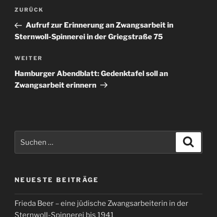
Beitragsnavigation
Vorheriger
ZURÜCK
Beitrag
Aufruf zur Erinnerung an Zwangsarbeit in
Sternwoll-Spinnerei in der Griegstraße 75
Nächster
WEITER
Beitrag
Hamburger Abendblatt: Gedenktafel soll an
Zwangsarbeit erinnern
Suche
Suche
nach:
NEUESTE BEITRÄGE
Frieda Beer – eine jüdische Zwangsarbeiterin in der
Sternwoll-Spinnerei bis 1941