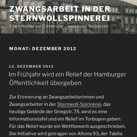
Zum
ZWANGSARBEIT IN DER
Inhalt
STERNWOLLSPINNEREI
springen
Eine Initiative zur Erinnerung – gegen das Vergessen
MONAT:
DEZEMBER 2012
VERÖFFENTLICHT
12. DEZEMBER 2012
AM
Im Frühjahr wird ein Relief der Hamburger
Öffentlichkeit übergeben
Zur Erinnerung an Zwangsarbeiterinnen und
Zwangsarbeiter in der
Sternwoll-Spinnerei
, das
heutige Gelände der Griegstr. 75, wird es eine
Informationstafel und ein Relief im Torbogen geben.
Für das Relief wurde ein Wettbewerb ausgeschrieben.
Die Initiative wird getragen von Altona 93, der Tabita